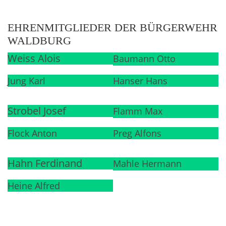
EHRENMITGLIEDER DER BÜRGERWEHR
WALDBURG
Weiss Alois
Baumann Otto
Jung Karl
Hanser Hans
Strobel Josef
Flamm Max
Flock Anton
Preg Alfons
Hahn Ferdinand
Mahle Hermann
Heine Alfred